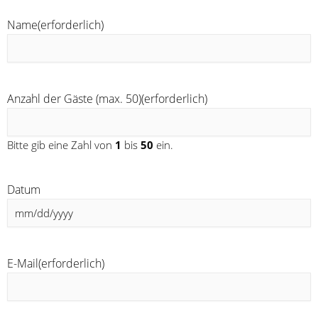
Name
(erforderlich)
MM
Schrägstrich
TT
Schrägstrich
JJJJ
Anzahl der Gäste (max. 50)
(erforderlich)
Bitte gib eine Zahl von
1
bis
50
ein.
Datum
E-Mail
(erforderlich)