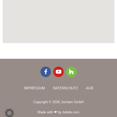
F
Y
H
a
o
o
c
u
u
e
t
z
IMPRESSUM
DATENSCHUTZ
AGB
b
u
z
o
b
o
e
Copyright © 2026 Jocham GmbH
k
-
Made with ❤ by bobdo.com
f