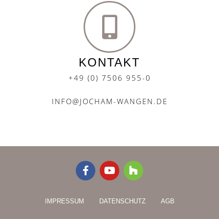
KONTAKT
+49 (0) 7506 955-0
INFO@JOCHAM-WANGEN.DE
F
Y
H
a
o
o
c
u
u
e
t
z
IMPRESSUM
DATENSCHUTZ
AGB
b
u
z
o
b