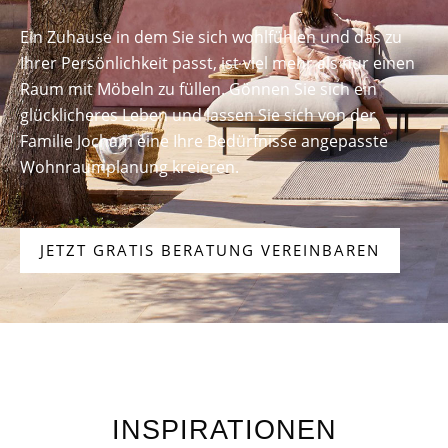
Ein Zuhause in dem Sie sich wohlfühlen und das zu
Ihrer Persönlichkeit passt, ist viel mehr als nur einen
Raum mit Möbeln zu füllen. Gönnen Sie sich ein
glücklicheres Leben und lassen Sie sich von der
Familie Jocham eine Ihre Bedürfnisse angepasste
Wohnraumplanung kreieren.
JETZT GRATIS BERATUNG VEREINBAREN
INSPIRATIONEN