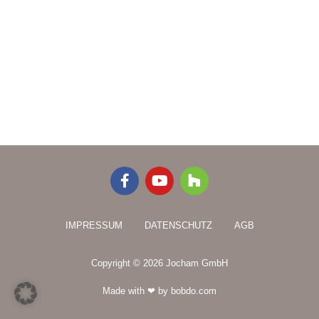
F
Y
H
a
o
o
c
u
u
e
t
z
IMPRESSUM
DATENSCHUTZ
AGB
b
u
z
o
b
o
e
Copyright © 2026 Jocham GmbH
k
-
Made with ❤ by bobdo.com
f