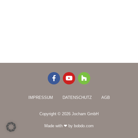
F
Y
H
a
o
o
c
u
u
e
t
z
IMPRESSUM
DATENSCHUTZ
AGB
b
u
z
o
b
o
e
Copyright © 2026 Jocham GmbH
k
-
Made with ❤ by bobdo.com
f