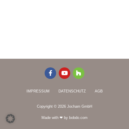
F
Y
H
a
o
o
c
u
u
e
t
z
IMPRESSUM
DATENSCHUTZ
AGB
b
u
z
o
b
o
e
Copyright © 2026 Jocham GmbH
k
-
Made with ❤ by bobdo.com
f