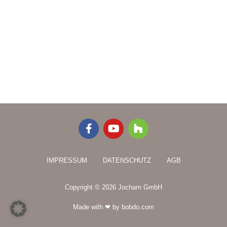
F
Y
H
a
o
o
c
u
u
e
t
z
IMPRESSUM
DATENSCHUTZ
AGB
b
u
z
o
b
o
e
Copyright © 2026 Jocham GmbH
k
-
Made with ❤ by bobdo.com
f