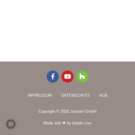
F
Y
H
a
o
o
c
u
u
e
t
z
IMPRESSUM
DATENSCHUTZ
AGB
b
u
z
o
b
o
e
Copyright © 2026 Jocham GmbH
k
-
Made with ❤ by bobdo.com
f