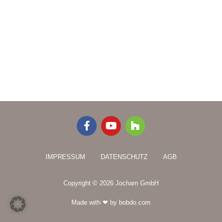
F
Y
H
a
o
o
c
u
u
e
t
z
IMPRESSUM
DATENSCHUTZ
AGB
b
u
z
o
b
o
e
Copyright © 2026 Jocham GmbH
k
-
Made with ❤ by bobdo.com
f