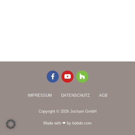
F
Y
H
a
o
o
c
u
u
e
t
z
IMPRESSUM
DATENSCHUTZ
AGB
b
u
z
o
b
o
e
Copyright © 2026 Jocham GmbH
k
-
Made with ❤ by bobdo.com
f