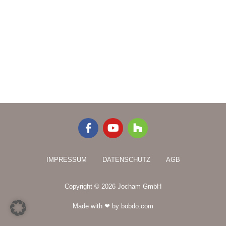
F
Y
H
a
o
o
c
u
u
e
t
z
IMPRESSUM
DATENSCHUTZ
AGB
b
u
z
o
b
o
e
Copyright © 2026 Jocham GmbH
k
-
Made with ❤ by bobdo.com
f